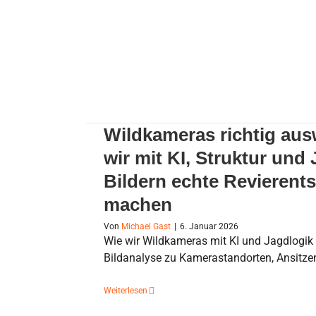
Wildkameras richtig auswerten – Wie w
Jagdlogik aus Bildern echte Revier
Wildkameras richtig aus
wir mit KI, Struktur und
Bildern echte Revieren
machen
Von
Michael Gast
|
6. Januar 2026
Wie wir Wildkameras mit KI und Jagdlogik
Bildanalyse zu Kamerastandorten, Ansitze
Weiterlesen