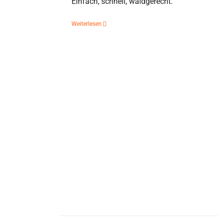
Einfach, schnell, waidgerecht.
Weiterlesen
Der Drückjagdrucksack – Ausrüstung, 