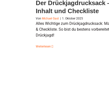
Der Drückjagdrucksack 
Inhalt und Checkliste
Von
Michael Gast
|
1. Oktober 2025
Alles Wichtige zum Drückjagdrucksack: Mate
& Checkliste. So bist du bestens vorbereite
Drückjagd!
Weiterlesen
Effektives Drückjagdtraining mit dem
Moderne Schießtechnik trifft j