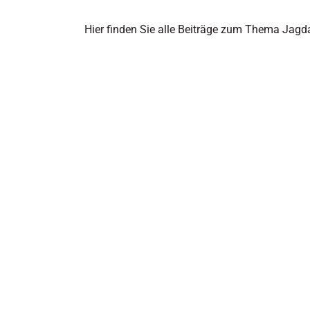
Hier finden Sie alle Beiträge zum Thema Jagda
Leise schießen, aber mit Wirkung – Wo s
an Grenzen?