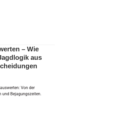
ir mit KI, Struktur und
entscheidungen machen
werten – Wie
 Jagdlogik aus
tscheidungen
 auswerten: Von der
n und Bejagungszeiten.