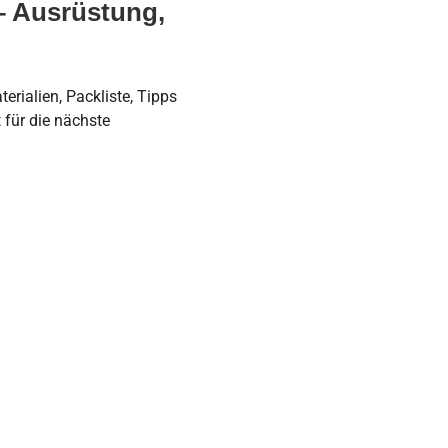
– Ausrüstung,
rialien, Packliste, Tipps
t für die nächste
 Marksman Simulator –
agdliche Praxis