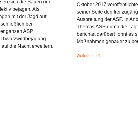
assen sich die Sauen nur
Oktober 2017 veröffentlich
ektiv bejagen. Als
seiner Seite den frei zugä
ungen mit der Jagd auf
Ausbreitung der ASP. In An
chließlich bei
Themas ASP durch die Tage
 der ganzen ASP
berichtet darüber) lohnt es
 Schwarzwildbejagung
Maßnahmen genauer zu bet
auf die Nacht erweitern.
Weiterlesen
Wenn man die eigene Han
Taschen