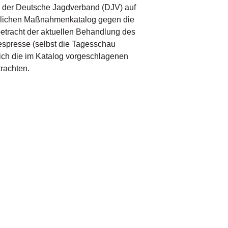
te der Deutsche Jagdverband (DJV) auf
nglichen Maßnahmenkatalog gegen die
betracht der aktuellen Behandlung des
spresse (selbst die Tagesschau
 sich die im Katalog vorgeschlagenen
rachten.
d vor den Augen nicht mehr sieht –
lampen für die Jagd