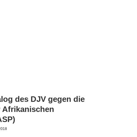
s DJV gegen die Ausbreitung der
hen Schweinepest (ASP)
og des DJV gegen die
 Afrikanischen
ASP)
2018