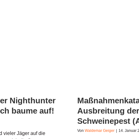
– Die Sonne geht unter,
Maßnahmenkatalog de
Afrikanisc
er Nighthunter
Maßnahmenkatal
ich baume auf!
Ausbreitung der
Schweinepest (
Von
Waldemar Geiger
|
14. Januar 
d vieler Jäger auf die