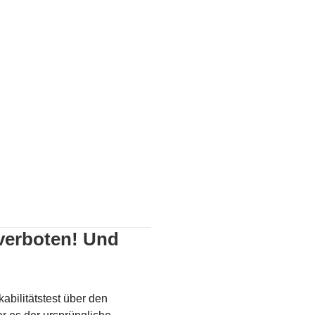
oten! Und nun?
 verboten! Und
abilitätstest über den