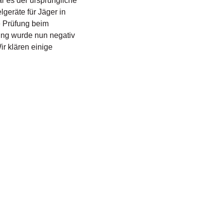
r es der ursprüngliche
geräte für Jäger in
e Prüfung beim
ung wurde nun negativ
r klären einige