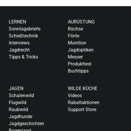
LERNEN
AURÜSTUNG
Sonntagsbriefe
Büchse
Schießtechnik
Flinte
Interviews
Munition
Jagdrecht
Jagdoptiken
Tipps & Tricks
Messer
Produkttest
Buchtipps
JAGEN
WILDE KÜCHE
Schalenwild
Videos
Flugwild
Rabattaktionen
Raubwild
Support Store
Jagdhunde
Jagdgeschichten
Bogenjagd