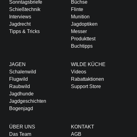
Sonntagsbriefe
Büchse
Schießtechnik
Flinte
Interviews
Munition
Jagdrecht
Jagdoptiken
Tipps & Tricks
Messer
Produkttest
Buchtipps
JAGEN
WILDE KÜCHE
Schalenwild
Videos
Flugwild
Rabattaktionen
Raubwild
Support Store
Jagdhunde
Jagdgeschichten
Bogenjagd
ÜBER UNS
KONTAKT
Das Team
AGB