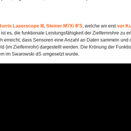
Burris Laserscope III
,
Steiner M7Xi IFS
, welche wir erst
vor Ku
ist es, die funktionale Leistungsfähigkeit der Zielfernrohre zu
ch erreicht, dass Sensoren eine Anzahl an Daten sammeln und 
ld (im Zielfernrohr) dargestellt werden. Die Krönung der Funktio
rem im Swarowski dS umgesetzt wurde.