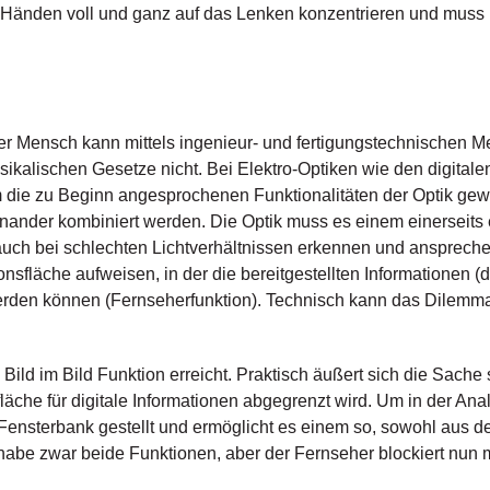
n Händen voll und ganz auf das Lenken konzentrieren und muss
der Mensch kann mittels ingenieur- und fertigungstechnischen M
kalischen Gesetze nicht. Bei Elektro-Optiken wie den digitalen Z
Um die zu Beginn angesprochenen Funktionalitäten der Optik ge
inander kombiniert werden. Die Optik muss es einem einerseits 
uch bei schlechten Lichtverhältnissen erkennen und anspreche
onsfläche aufweisen, in der die bereitgestellten Informationen (
den können (Fernseherfunktion). Technisch kann das Dilemma 
 Bild im Bild Funktion erreicht. Praktisch äußert sich die Sache 
nsfläche für digitale Informationen abgegrenzt wird. Um in der A
 Fensterbank gestellt und ermöglicht es einem so, sowohl aus d
h habe zwar beide Funktionen, aber der Fernseher blockiert nun