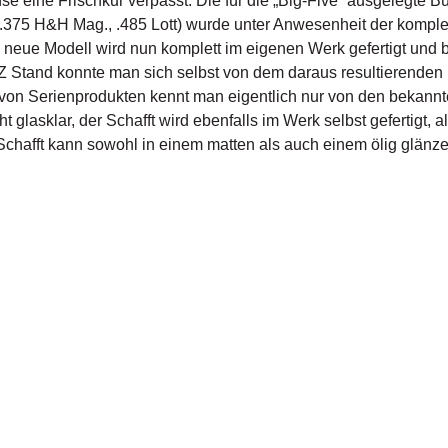
e eine Frischkur verpasst. Die für die „Big-Five“ ausgelegte B
, .375 H&H Mag., .485 Lott) wurde unter Anwesenheit der kompl
s neue Modell wird nun komplett im eigenen Werk gefertigt und
CZ Stand konnte man sich selbst von dem daraus resultierende
n von Serienprodukten kennt man eigentlich nur von den bekann
glasklar, der Schafft wird ebenfalls im Werk selbst gefertigt, a
Schafft kann sowohl in einem matten als auch einem ölig glänz