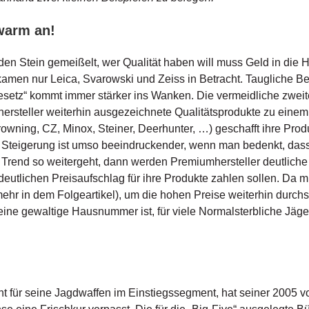
warm an!
 den Stein gemeißelt, wer Qualität haben will muss Geld in die
kamen nur Leica, Svarowski und Zeiss in Betracht. Taugliche Be
setz“ kommt immer stärker ins Wanken. Die vermeidliche zweite o
ersteller weiterhin ausgezeichnete Qualitätsprodukte zu einem 
owning, CZ, Minox, Steiner, Deerhunter, …) geschafft ihre Produ
Steigerung ist umso beeindruckender, wenn man bedenkt, dass 
r Trend so weitergeht, dann werden Premiumhersteller deutlich
utlichen Preisaufschlag für ihre Produkte zahlen sollen. Da m
hr in dem Folgeartikel), um die hohen Preise weiterhin durch
ine gewaltige Hausnummer ist, für viele Normalsterbliche Jäge
nt für seine Jagdwaffen im Einstiegssegment, hat seiner 2005 v