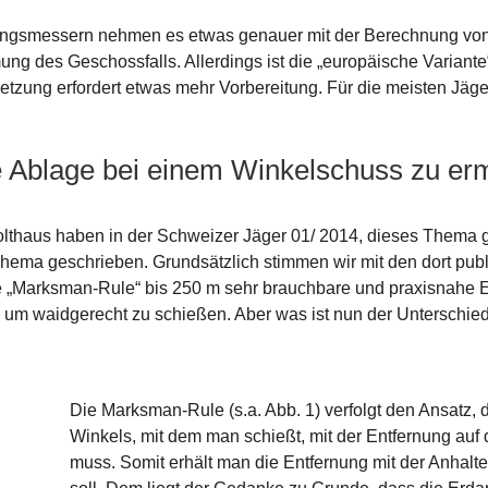
nungsmessern nehmen es etwas genauer mit der Berechnung v
ng des Geschossfalls. Allerdings ist die „europäische Variante
tzung erfordert etwas mehr Vorbereitung. Für die meisten Jäge
ie Ablage bei einem Winkelschuss zu erm
Holthaus haben in der Schweizer Jäger 01/ 2014, dieses Them
ema geschrieben. Grundsätzlich stimmen wir mit den dort publiz
 „Marksman-Rule“ bis 250 m sehr brauchbare und praxisnahe Erg
, um waidgerecht zu schießen. Aber was ist nun der Unterschi
Die Marksman-Rule (s.a. Abb. 1) verfolgt den Ansatz,
Winkels, mit dem man schießt, mit der Entfernung auf
muss. Somit erhält man die Entfernung mit der Anhalt