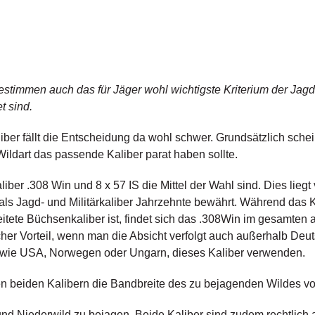
stimmen auch das für Jäger wohl wichtigste Kriterium der Jagd
t sind.
iber fällt die Entscheidung da wohl schwer. Grundsätzlich schein
Wildart das passende Kaliber parat haben sollte.
liber .308 Win und 8 x 57 IS die Mittel der Wahl sind. Dies liegt v
ls Jagd- und Militärkaliber Jahrzehnte bewährt. Während das Ka
itete Büchsenkaliber ist, findet sich das .308Win im gesamte
licher Vorteil, wenn man die Absicht verfolgt auch außerhalb Deu
, wie USA, Norwegen oder Ungarn, dieses Kaliber verwenden.
en beiden Kalibern die Bandbreite des zu bejagenden Wildes v
und Niederwild zu bejagen. Beide Kaliber sind zudem rechtlich 