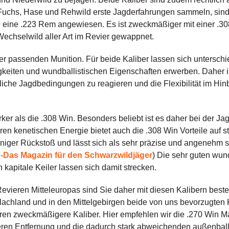
f Fuchs, Hase und Rehwild erste Jagderfahrungen sammeln, sind 
 eine .223 Rem angewiesen. Es ist zweckmäßiger mit einer .30
 Wechselwild aller Art im Revier gewappnet.
r passenden Munition. Für beide Kaliber lassen sich unterschie
iten und wundballistischen Eigenschaften erwerben. Daher ist 
liche Jagdbedingungen zu reagieren und die Flexibilität im Hin
ärker als die .308 Win. Besonders beliebt ist es daher bei der J
eren kenetischen Energie bietet auch die .308 Win Vorteile auf
eniger Rückstoß und lässt sich als sehr präzise und angenehm 
Das Magazin für den Schwarzwildjäger
) Die sehr guten wun
 kapitale Keiler lassen sich damit strecken.
evieren Mitteleuropas sind Sie daher mit diesen Kalibern best
achland und in den Mittelgebirgen beide von uns bevorzugten Kal
eren zweckmäßigere Kaliber. Hier empfehlen wir die .270 Win 
eren Entfernung und die dadurch stark abweichenden außenballis