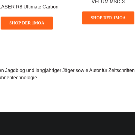
VELUM MSD-3
LASER R8 Ultimate Carbon
SHOP DER 1MOA
SHOP DER 1MOA
 Jagdblog und langjähriger Jäger sowie Autor für Zeitschriften u
rohnentechnologie.