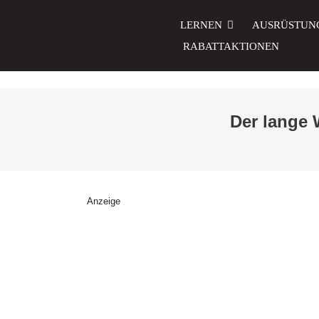
Zum
Inhalt
LERNEN
AUSRÜSTUN
springen
RABATTAKTIONEN
Der lange 
Anzeige