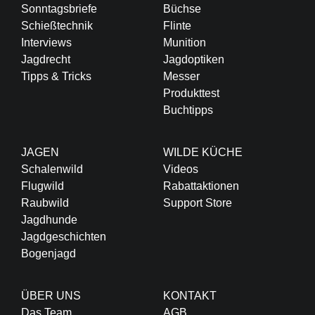
Sonntagsbriefe
Büchse
Schießtechnik
Flinte
Interviews
Munition
Jagdrecht
Jagdoptiken
Tipps & Tricks
Messer
Produkttest
Buchtipps
JAGEN
WILDE KÜCHE
Schalenwild
Videos
Flugwild
Rabattaktionen
Raubwild
Support Store
Jagdhunde
Jagdgeschichten
Bogenjagd
ÜBER UNS
KONTAKT
Das Team
AGB