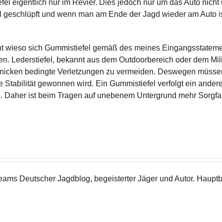
efel eigentlich nur im Revier. Dies jedoch nur um das Auto nich
el geschlüpft und wenn man am Ende der Jagd wieder am Auto is
cht wieso sich Gummistiefel gemäß des meines Eingangsstatement
lären. Lederstiefel, bekannt aus dem Outdoorbereich oder dem Mi
mknicken bedingte Verletzungen zu vermeiden. Deswegen müsse
Stabilität gewonnen wird. Ein Gummistiefel verfolgt ein andere
l. Daher ist beim Tragen auf unebenem Untergrund mehr Sorgfal
eams Deutscher Jagdblog, begeisterter Jäger und Autor. Hauptb