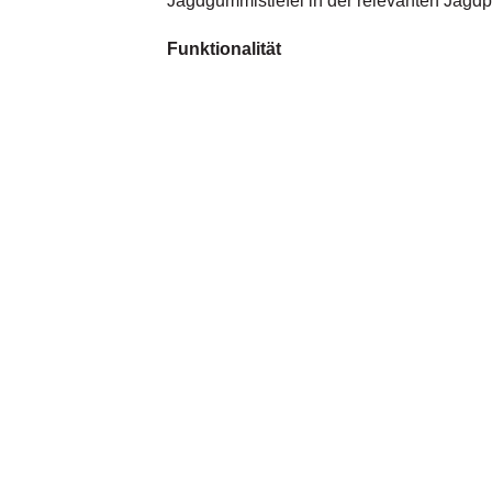
Jagdgummistiefel in der relevanten Jagdp
Funktionalität