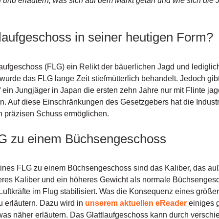
 und erläutern, was sich auf dem Markt getan und wie sich die 
aufgeschoss in seiner heutigen Form?
laufgeschoss (FLG) ein Relikt der bäuerlichen Jagd und lediglich 
wurde das FLG lange Zeit stiefmütterlich behandelt. Jedoch gib
rf ein Jungjäger in Japan die ersten zehn Jahre nur mit Flinte ja
 Auf diese Einschränkungen des Gesetzgebers hat die Industri
en präzisen Schuss ermöglichen.
LG zu einem Büchsengeschoss
nes FLG zu einem Büchsengeschoss sind das Kaliber, das außen
ößeres Kaliber und ein höheres Gewicht als normale Büchsen
 Luftkräfte im Flug stabilisiert. Was die Konsequenz eines größ
u erläutern. Dazu wird in
unserem aktuellen eReader
einiges g
etwas näher erläutern. Das Glattlaufgeschoss kann durch versch