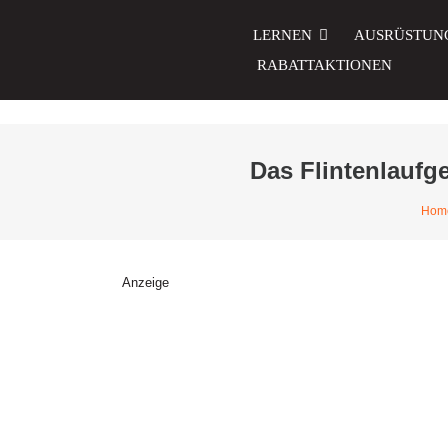
Zum
Inhalt
LERNEN
AUSRÜSTUN
springen
RABATTAKTIONEN
Das Flintenlaufg
Hom
Anzeige