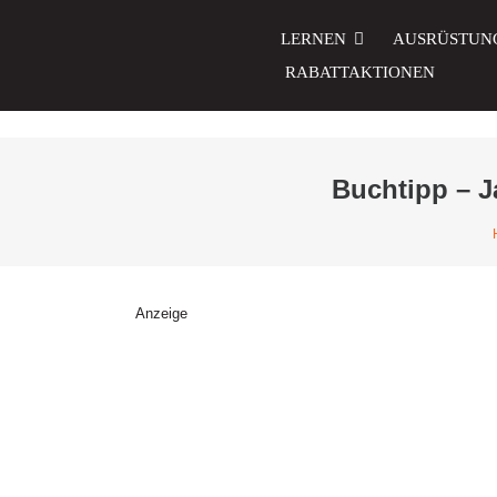
Zum
Inhalt
LERNEN
AUSRÜSTUN
springen
RABATTAKTIONEN
Buchtipp – J
Anzeige