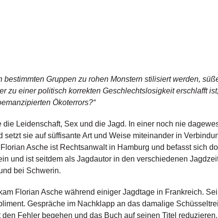
r von bestimmten Gruppen zu rohen Monstern stilisiert werden, s
r zu einer politisch korrekten Geschlechtslosigkeit erschlafft i
oemanzipierten Ökoterrors?“
e die Leidenschaft, Sex und die Jagd. In einer noch nie dagewes
setzt sie auf süffisante Art und Weise miteinander in Verbind
Florian Asche ist Rechtsanwalt in Hamburg und befasst sich dor
ein und ist seitdem als Jagdautor in den verschiedenen Jagdzeit
und bei Schwerin.
kam Florian Asche während einiger Jagdtage in Frankreich. Sei
liment. Gespräche im Nachklapp an das damalige Schüsseltrei
t den Fehler begehen und das Buch auf seinen Titel reduzieren.