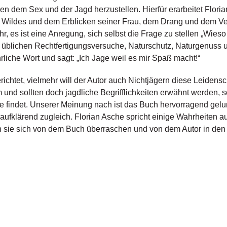
en dem Sex und der Jagd herzustellen. Hierfür erarbeitet Flori
s Wildes und dem Erblicken seiner Frau, dem Drang und dem V
es ist eine Anregung, sich selbst die Frage zu stellen „Wieso 
die üblichen Rechtfertigungsversuche, Naturschutz, Naturgenuss
rliche Wort und sagt: „Ich Jage weil es mir Spaß macht!“
erichtet, vielmehr will der Autor auch Nichtjägern diese Leidens
 sollten doch jagdliche Begrifflichkeiten erwähnt werden, so e
 findet. Unserer Meinung nach ist das Buch hervorragend gelung
aufklärend zugleich. Florian Asche spricht einige Wahrheiten a
ssen sie sich von dem Buch überraschen und von dem Autor in de