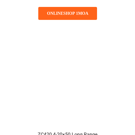
ONLINESHOP 1MOA
ZC420 4-20×50 Long Range