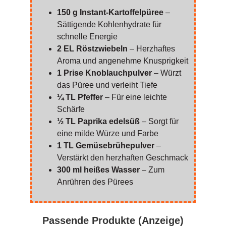
150 g Instant-Kartoffelpüree
–
Sättigende Kohlenhydrate für
schnelle Energie
2 EL Röstzwiebeln
– Herzhaftes
Aroma und angenehme Knusprigkeit
1 Prise Knoblauchpulver
– Würzt
das Püree und verleiht Tiefe
¼ TL Pfeffer
– Für eine leichte
Schärfe
½ TL Paprika edelsüß
– Sorgt für
eine milde Würze und Farbe
1 TL Gemüsebrühepulver
–
Verstärkt den herzhaften Geschmack
300 ml heißes Wasser
– Zum
Anrühren des Pürees
Passende Produkte (Anzeige)