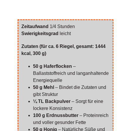
Zeitaufwand
1/4 Stunden
Swierigkeitsgrad
leicht
Zutaten (für ca. 6 Riegel, gesamt: 1444
kcal, 300 g)
50 g Haferflocken
–
Ballaststoffreich und langanhaltende
Energiequelle
50 g Mehl
– Bindet die Zutaten und
gibt Struktur
¼ TL Backpulver
– Sorgt für eine
lockere Konsistenz
100 g Erdnussbutter
– Proteinreich
und voller gesunder Fette
50 g Honig
– Natürliche Süße und