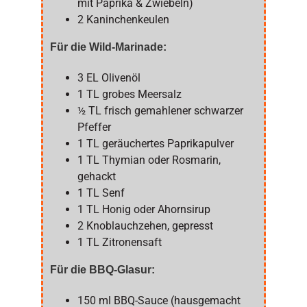
mit Paprika & Zwiebeln)
2 Kaninchenkeulen
Für die Wild-Marinade:
3 EL Olivenöl
1 TL grobes Meersalz
½ TL frisch gemahlener schwarzer
Pfeffer
1 TL geräuchertes Paprikapulver
1 TL Thymian oder Rosmarin,
gehackt
1 TL Senf
1 TL Honig oder Ahornsirup
2 Knoblauchzehen, gepresst
1 TL Zitronensaft
Für die BBQ-Glasur:
150 ml BBQ-Sauce (hausgemacht