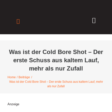
Zum
Inhalt
springen
Toggle
Navigat
Lernen
Ausrüstung
Jagen
Was ist der Cold Bore Shot – Der
Wilde Küch
erste Schuss aus kaltem Lauf,
Onlinetraini
mehr als nur Zufall
Seminare
Videos
Home
Beiträge
Was ist der Cold Bore Shot – Der erste Schuss aus kaltem Lauf, mehr
RABATTAK
als nur Zufall
Support Stor
Über uns
Anzeige