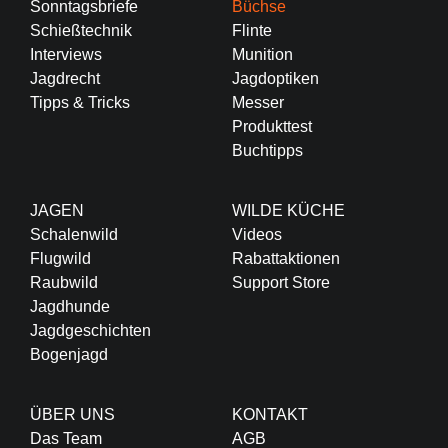
Sonntagsbriefe
Büchse
Schießtechnik
Flinte
Interviews
Munition
Jagdrecht
Jagdoptiken
Tipps & Tricks
Messer
Produkttest
Buchtipps
JAGEN
WILDE KÜCHE
Schalenwild
Videos
Flugwild
Rabattaktionen
Raubwild
Support Store
Jagdhunde
Jagdgeschichten
Bogenjagd
ÜBER UNS
KONTAKT
Das Team
AGB