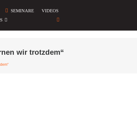
SEMINARE
VIDEOS
S
rnen wir trotzdem“
tzdem“