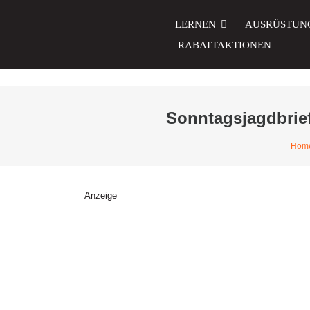
Zum
Inhalt
LERNEN
AUSRÜSTUN
springen
RABATTAKTIONEN
Sonntagsjagdbrief
Hom
Anzeige