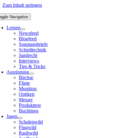
Zum Inhalt springen
oggle Navigation
Lernen
Newsfeed
Blogfeed
Sonntagsbriefe
Schießtechnik
Jagdrecht
Interviews
Tips & Tricks
Ausrüstung
Büchse
Flinte
Munition
Optiken
Messer
Produkttest
Buchtipps
Jagen
Schalenwild
Flugwild
Raubwild