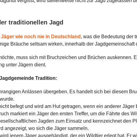
Jagdhut vergisst, wird stellenweise nicht zur Jagd zugelassen 
r traditionellen Jagd
 Jäger wie noch nie in Deutschland
, was die Bedeutung der 
ige Bräuche seltsam wirken, innerhalb der Jagdgemeinschaft d
möchte, muss sich mit Bruchzeichen und Brüchen auskennen. Ei
g unter Jägern dient.
 Jagdgemeinde Tradition:
hrangigen Anlässen übergeben. Es handelt sich bei diesem Br
 wurde.
nicht befegt und wird am Hut getragen, wenn ein anderer Jäger
uch markiert ein Jäger den ersten Treffer, um die Fährte des W
esellschaftlichen Jagden zum Einsatz und kennzeichnet den Pl
rd angezeigt, wo sich die Jäger sammeln.
ird jenem Jäger ausgehändigt, der ein Wildtier erlegt hat. Er wir