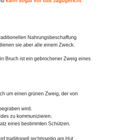
und
kann sogar vor das Jagdgericht
traditionellen Nahrungsbeschaffung
ienen sie aber alle einem Zweck.
n Bruch ist ein gebrochener Zweig eines
uch um einen grünen Zweig, der von
 begraben wird.
ildes zu kommunizieren.
atz eines bestimmten Schützen.
d traditionell rechtsseitig am Hut