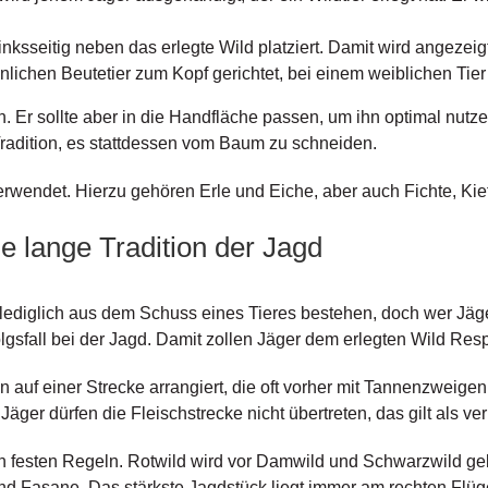
inksseitig neben das erlegte Wild platziert. Damit wird angezeig
lichen Beutetier zum Kopf gerichtet, bei einem weiblichen Tier
en. Er sollte aber in die Handfläche passen, um ihn optimal nut
radition, es stattdessen vom Baum zu schneiden.
rwendet. Hierzu gehören Erle und Eiche, aber auch Fichte, Kie
e lange Tradition der Jagd
lediglich aus dem Schuss eines Tieres bestehen, doch wer Jäger 
lgsfall bei der Jagd. Damit zollen Jäger dem erlegten Wild Res
auf einer Strecke arrangiert, die oft vorher mit Tannenzweige
äger dürfen die Fleischstrecke nicht übertreten, das gilt als ver
en festen Regeln. Rotwild wird vor Damwild und Schwarzwild g
 Fasane. Das stärkste Jagdstück liegt immer am rechten Flüge