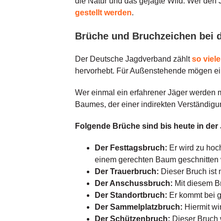
die Natur und das gejagte Wild. Wer den 
gestellt werden
.
Brüche und Bruchzeichen bei de
Der Deutsche Jagdverband zählt
so viele
hervorhebt. Für Außenstehende mögen ein
Wer einmal ein erfahrener Jäger werden 
Baumes, der einer indirekten Verständigun
Folgende Brüche sind bis heute in der
Der Festtagsbruch:
Er wird zu hoc
einem gerechten Baum geschnitten
Der Trauerbruch:
Dieser Bruch ist 
Der Anschussbruch:
Mit diesem Br
Der Standortbruch:
Er kommt bei g
Der Sammelplatzbruch:
Hiermit wi
Der Schützenbruch:
Dieser Bruch w