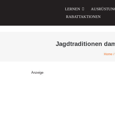
Zum
Inhalt
LERNEN
AUSRÜSTUN
springen
RABATTAKTIONEN
Jagdtraditionen dam
Home
Anzeige