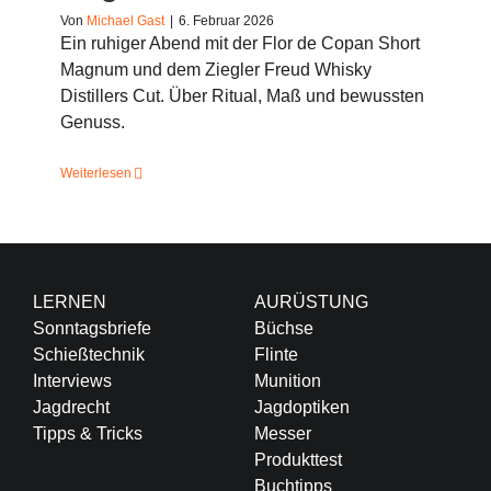
Von
Michael Gast
|
6. Februar 2026
Ein ruhiger Abend mit der Flor de Copan Short
Magnum und dem Ziegler Freud Whisky
Distillers Cut. Über Ritual, Maß und bewussten
Genuss.
Weiterlesen
LERNEN
AURÜSTUNG
Sonntagsbriefe
Büchse
Schießtechnik
Flinte
Interviews
Munition
Jagdrecht
Jagdoptiken
Tipps & Tricks
Messer
Produkttest
Buchtipps