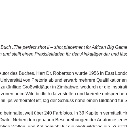
Buch „The perfect shot II – shot placement for African Big Gam
 und stellt einen Praxisleitfaden für den Afrikajäger dar und l
utor des Buches. Herr Dr. Robertson wurde 1956 in East Londo
Universität von Pretoria ab und erwarb mehrere Qualifikationen
r zukünftige Großwildjäger in Zimbabwe, wodurch er die Inspirat
rzonen beim Wild bildlich darzustellen und kreierte entsprechen
illips verheiratet ist, lag der Schluss nahe einen Bildband für 
 beinhaltet weit über 240 Farbfotos. In 39 Kapiteln vermittelt 
oßwild. Neben den genauen Beschreibungen der Anatomie jedes 
htige Waffen- und Kaliberwahl für die Großwildjagd ein. Zusätzl