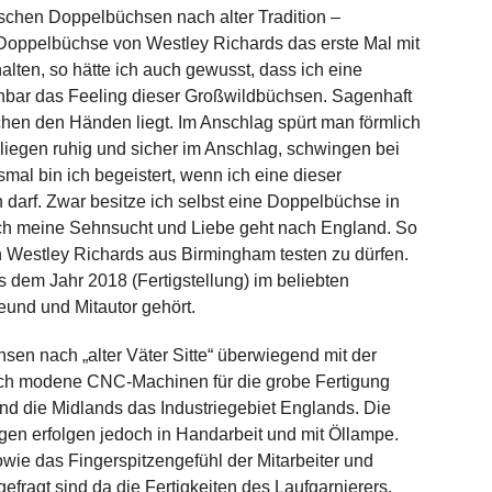
lischen Doppelbüchsen nach alter Tradition –
 Doppelbüchse von Westley Richards das erste Mal mit
ten, so hätte ich auch gewusst, dass ich eine
nnbar das Feeling dieser Großwildbüchsen. Sagenhaft
hen den Händen liegt. Im Anschlag spürt man förmlich
liegen ruhig und sicher im Anschlag, schwingen bei
mal bin ich begeistert, wenn ich eine dieser
rf. Zwar besitze ich selbst eine Doppelbüchse in
doch meine Sehnsucht und Liebe geht nach England. So
n Westley Richards aus Birmingham testen zu dürfen.
 dem Jahr 2018 (Fertigstellung) im beliebten
eund und Mitautor gehört.
sen nach „alter Väter Sitte“ überwiegend mit der
uch modene CNC-Machinen für die grobe Fertigung
ind die Midlands das Industriegebiet Englands. Die
gen erfolgen jedoch in Handarbeit und mit Öllampe.
owie das Fingerspitzengefühl der Mitarbeiter und
efragt sind da die Fertigkeiten des Laufgarnierers,