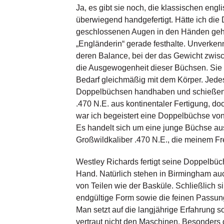
Ja, es gibt sie noch, die klassischen eng
überwiegend handgefertigt. Hätte ich die
geschlossenen Augen in den Händen gehal
„Engländerin“ gerade festhalte. Unverke
deren Balance, bei der das Gewicht zwisc
die Ausgewogenheit dieser Büchsen. Sie 
Bedarf gleichmäßig mit dem Körper. Jedes
Doppelbüchsen handhaben und schießen da
.470 N.E. aus kontinentaler Fertigung, 
war ich begeistert eine Doppelbüchse vo
Es handelt sich um eine junge Büchse aus
Großwildkaliber .470 N.E., die meinem Fr
Westley Richards fertigt seine Doppelbüch
Hand. Natürlich stehen in Birmingham a
von Teilen wie der Basküle. Schließlich s
endgültige Form sowie die feinen Passun
Man setzt auf die langjährige Erfahrung s
vertraut nicht den Maschinen. Besonders g