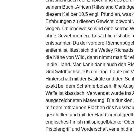
seinem Buch „African Rifles and Cartridge
diesem Kaliber 10,5 engl. Pfund an, was 
Erfahrungen zu diesem Gewicht, obwohl vi
wogen. Üblicherweise wird eine solche Waf
ohne Gewehrriemen. Tatsächlich ist aber
entspannter. Da der vordere Riemenbüge
entfernt ist, lässt sich die Wetley Rich
die Nähe von Wild, dann nimmt man für e
in die Hand. Man kann dann auch den Rie
Großwildbüchse 105 cm lang. Läufe mit V
Hinterschaft mit der Basküle und den Sch
exakt bei dem Scharnierbolzen. Ihre Ausg
Waffe ist klassisch. Verwendet wurde in
ausgezeichneten Maserung. Die dunklen,
mit dem rotbraunen Flächen des Nussbaumh
geschliffen und mit der Hand zigmal geöl
englisches Finish mit spiegelblanker Oberf
Pistolengriff und Vorderschaft verleiht d