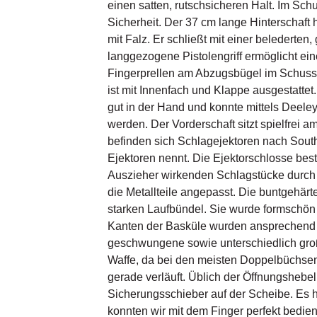
einen satten, rutschsicheren Halt. Im Schu
Sicherheit. Der 37 cm lange Hinterschaf
mit Falz. Er schließt mit einer beledert
langgezogene Pistolengriff ermöglicht ei
Fingerprellen am Abzugsbügel im Schuss 
ist mit Innenfach und Klappe ausgestattet.
gut in der Hand und konnte mittels Deel
werden. Der Vorderschaft sitzt spielfrei 
befinden sich Schlagejektoren nach Sout
Ejektoren nennt. Die Ejektorschlosse best
Auszieher wirkenden Schlagstücke durch 
die Metallteile angepasst. Die buntgehär
starken Laufbündel. Sie wurde formschön 
Kanten der Basküle wurden ansprechend g
geschwungene sowie unterschiedlich gro
Waffe, da bei den meisten Doppelbüchsen
gerade verläuft. Üblich der Öffnungshebe
Sicherungsschieber auf der Scheibe. Es 
konnten wir mit dem Finger perfekt bedien