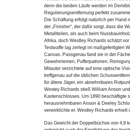
denn die beiden Läufe werden im Demiblo
Regulierungsentfernung perfekt zusammen
Die Schäftung erfolgt natürlich per Hand
der „Finisher“, der dafür sorgt, dass die 
Metallteilen, als auch beim Nussbaumholz
Afrika, doch Westley Richards schätzt vor
Testwaffe lag zerlegt im maßgefertigten 
Canvas. Passgenau fand sie in der Fäche
Gewehrriemen, Pufferpatronen, Reinigun
Mitautor verzichtete auf eine optische Visi
treffgenau auf die üblichen Schussentfern
für ältere Jäger, ein abnehmbares Rotpun
Westey Richards stieß William Anson und
Kastenschlosses. Um 1890 beschäftigte si
herausnehmbaren Anson & Deeley Schlos
verwirklichte er. Westley Richards erhielt
Das Gewicht der Doppelbüchse von 4,9 kg
entspricht auch der Empfehlung des berüh