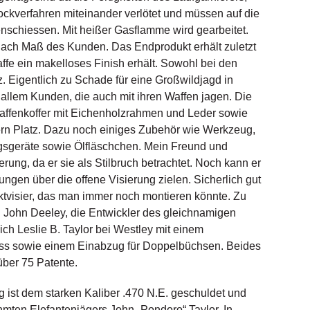
ckverfahren miteinander verlötet und müssen auf die
schiessen. Mit heißer Gasflamme wird gearbeitet.
 nach Maß des Kunden. Das Endprodukt erhält zuletzt
Waffe ein makelloses Finish erhält. Sowohl bei den
. Eigentlich zu Schade für eine Großwildjagd in
 allem Kunden, die auch mit ihren Waffen jagen. Die
Waffenkoffer mit Eichenholzrahmen und Leder sowie
rn Platz. Dazu noch einiges Zubehör wie Werkzeug,
gsgeräte sowie Ölfläschchen. Mein Freund und
erung, da er sie als Stilbruch betrachtet. Noch kann er
ungen über die offene Visierung zielen. Sicherlich gut
ktvisier, das man immer noch montieren könnte. Zu
 John Deeley, die Entwickler des gleichnamigen
ch Leslie B. Taylor bei Westley mit einem
s sowie einem Einabzug für Doppelbüchsen. Beides
 über 75 Patente.
 ist dem starken Kaliber .470 N.E. geschuldet und
mten Elefantenjägers John „Pondoro“ Taylor. In