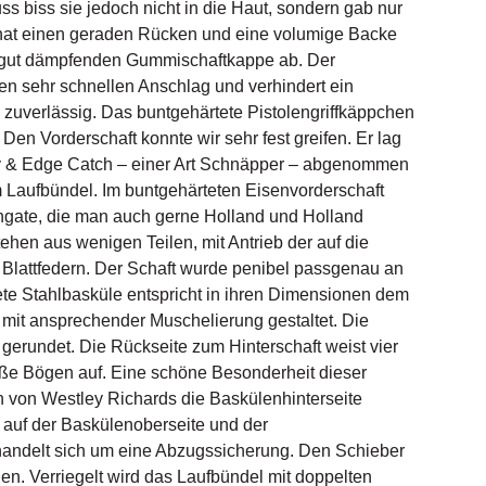
ss biss sie jedoch nicht in die Haut, sondern gab nur
t hat einen geraden Rücken und eine volumige Backe
en, gut dämpfenden Gummischaftkappe ab. Der
nen sehr schnellen Anschlag und verhindert ein
zuverlässig. Das buntgehärtete Pistolengriffkäppchen
 Den Vorderschaft konnte wir sehr fest greifen. Er lag
ey & Edge Catch – einer Art Schnäpper – abgenommen
am Laufbündel. Im buntgehärteten Eisenvorderschaft
hgate, die man auch gerne Holland und Holland
ehen aus wenigen Teilen, mit Antrieb der auf die
Blattfedern. Der Schaft wurde penibel passgenau an
tete Stahlbasküle entspricht in ihren Dimensionen dem
mit ansprechender Muschelierung gestaltet. Die
erundet. Die Rückseite zum Hinterschaft weist vier
ße Bögen auf. Eine schöne Besonderheit dieser
 von Westley Richards die Baskülenhinterseite
l auf der Baskülenoberseite und der
handelt sich um eine Abzugssicherung. Den Schieber
en. Verriegelt wird das Laufbündel mit doppelten